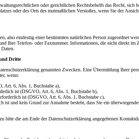
ltungsrechtlichen oder gerichtlichen Rechtsbehelfs das Recht, sich b
tsplatzes oder des Orts des mutmaßlichen Verstoßes, wenn Sie der Ansic
ren, also eindeutig einer bestimmten natürlichen Person zugeordnet we
nd Ihre Telefon- oder Faxnummer. Informationen, die nicht direkt im Z
n Daten.
und Dritte
Datenschutzerklärung genannten Zwecken. Eine Übermittlung Ihrer per
ter, wenn:
, Art. 6, Abs. 1, Buchstabe a),
derlich ist (DSGVO, Art. 6, Abs. 1, Buchstabe b),
erforderlich ist (DSGVO, Art. 6, Abs. 1, Buchstabe c),
lich ist und kein Grund zur Annahme besteht, dass Sie ein überwiegend
erzu bitte die am Ende der Datenschutzerklärung angegebenen Kontaktda