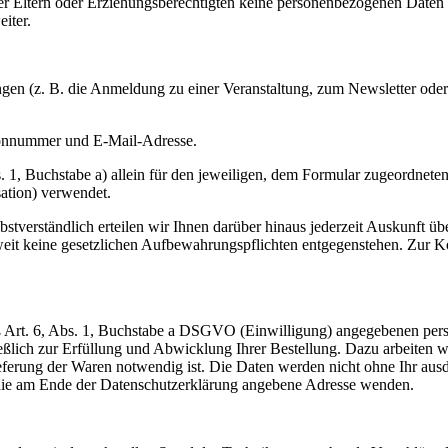
er Eltern oder Erziehungsberechtigten keine personenbezogenen Daten
iter.
ungen (z. B. die Anmeldung zu einer Veranstaltung, zum Newsletter oder
fonnummer und E-Mail-Adresse.
Buchstabe a) allein für den jeweiligen, dem Formular zugeordneten Z
sation) verwendet.
bstverständlich erteilen wir Ihnen darüber hinaus jederzeit Auskunft ü
oweit keine gesetzlichen Aufbewahrungspflichten entgegenstehen. Zur
äß Art. 6, Abs. 1, Buchstabe a DSGVO (Einwilligung) angegebenen pers
lich zur Erfüllung und Abwicklung Ihrer Bestellung. Dazu arbeiten w
ieferung der Waren notwendig ist. Die Daten werden nicht ohne Ihr ausd
n die am Ende der Datenschutzerklärung angebene Adresse wenden.